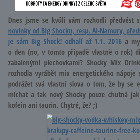
Dnes jsme se kvůli vám rozhodli předvést s
novinky od Big Shocku, resp. Al-Namury, předst
je sám Big Shock! odhalí až 1.1. 2016
a my 
o den (no, v tomto případě vlastně o rok) d
zabalenými plechovkami? Shocky Mix Drin
rozhodla vyrábět mix energetického nápoje
podrážet svá vlastní slova o tom, že by se
míchat a tak nový Shocky pouze chutná jak
kofein ani taurin. Chytré, že? ;)