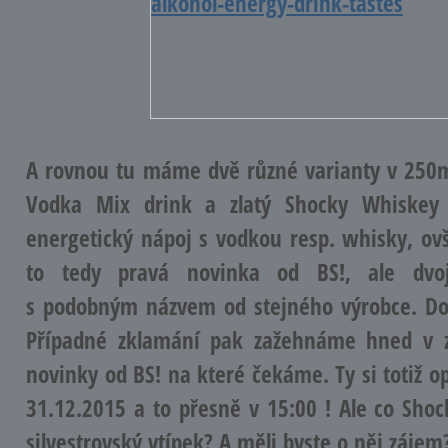
A rovnou tu máme dvě různé varianty v 250m
Vodka Mix drink a zlatý Shocky Whiskey 
energetický nápoj s vodkou resp. whisky, ov
to tedy pravá novinka od BS!, ale dvoj
s podobným názvem od stejného výrobce. Dou
Případné zklamání pak zažehnáme hned v zá
novinky od BS! na které čekáme. Ty si totiž o
31.12.2015 a to přesně v 15:00 ! Ale co Shock
silvestrovský vtípek? A měli byste o něj zájem