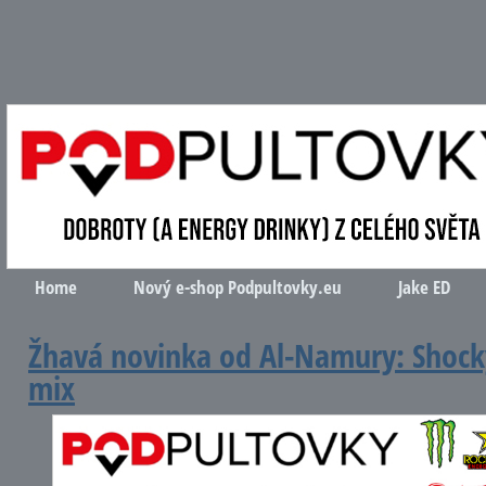
Home
Nový e-shop Podpultovky.eu
Jake ED
Žhavá novinka od Al-Namury: Shock
mix