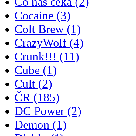
Co nás čeká
(2)
Cocaine
(3)
Colt Brew
(1)
CrazyWolf
(4)
Crunk!!!
(11)
Cube
(1)
Cult
(2)
ČR
(185)
DC Power
(2)
Demon
(1)