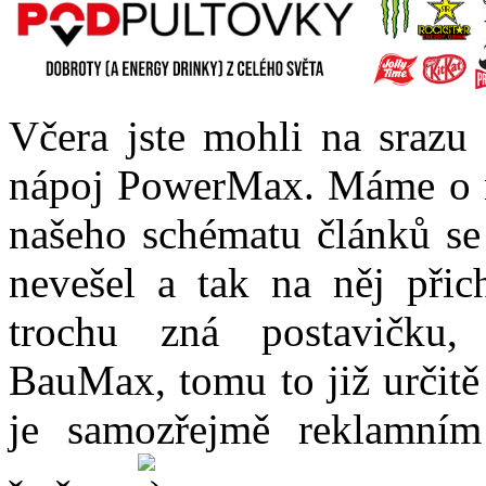
Včera jste mohli na srazu 
nápoj PowerMax. Máme o n
našeho schématu článků s
nevešel a tak na něj přic
trochu zná postavičku,
BauMax, tomu to již určit
je samozřejmě reklamním