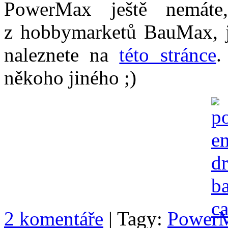
PowerMax ještě nemáte,
z hobbymarketů BauMax, j
naleznete na
této stránce
.
někoho jiného ;)
2 komentáře
| Tagy:
Power