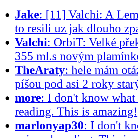
Jake
:
[11] Valchi: A Lem
to resili uz jak dlouho 
Valchi
:
OrbiT: Velké pře
355 ml.s novým plamínk
TheAraty
:
hele mám otá
píšou pod asi 2 roky star
more
:
I don't know what 
reading. This is amazing!
marlonyap30
:
I don't k