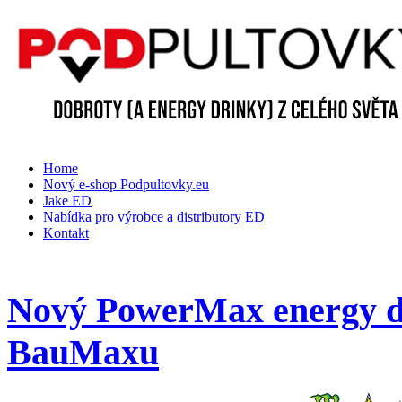
Home
Nový e-shop Podpultovky.eu
Jake ED
Nabídka pro výrobce a distributory ED
Kontakt
Nový PowerMax energy dr
BauMaxu